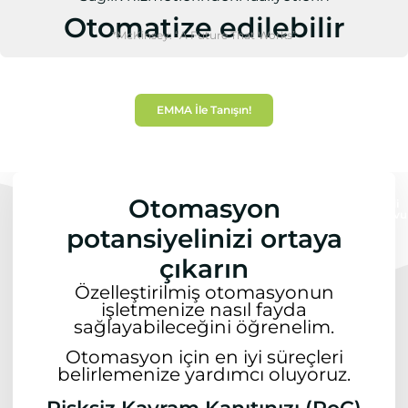
Otomatize edilebilir
*McKinsey: “A Future That Works”
EMMA İle Tanışın!
Otomasyon
Şimdi
Randevu
Alın
potansiyelinizi ortaya
çıkarın
Özelleştirilmiş otomasyonun
işletmenize nasıl fayda
sağlayabileceğini öğrenelim.
Otomasyon için en iyi süreçleri
belirlemenize yardımcı oluyoruz.