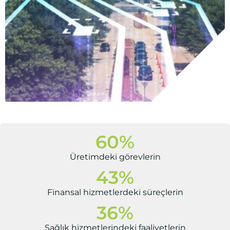
60
%
Üretimdeki görevlerin
43
%
Finansal hizmetlerdeki süreçlerin
36
%
Sağlık hizmetlerindeki faaliyetlerin