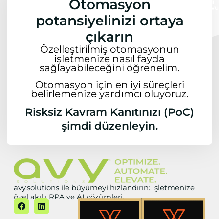
Otomasyon
Şimdi
Randevu
Alın
potansiyelinizi ortaya
çıkarın
Özelleştirilmiş otomasyonun
işletmenize nasıl fayda
sağlayabileceğini öğrenelim.
Otomasyon için en iyi süreçleri
belirlemenize yardımcı oluyoruz.
Risksiz Kavram Kanıtınızı (PoC)
şimdi düzenleyin.
avy.solutions ile büyümeyi hızlandırın: İşletmenize
özel akıllı RPA ve AI çözümleri.