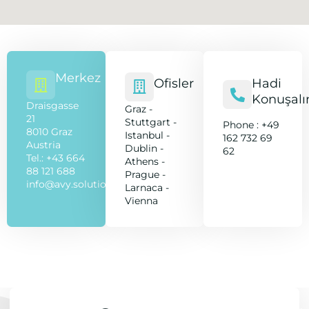
Merkez
Ofisler
Hadi
Konuşal
Draisgasse
Graz -
21
Stuttgart -
Phone : +49
8010 Graz
Istanbul -
162 732 69
Austria
Dublin -
62
Tel.: +43 664
Athens -
88 121 688
Prague -
info@avy.solutions
Larnaca -
Vienna