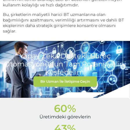
kullanım kolaylığı ve hızlı dağıtımıdır.
Bu, şirketlerin maliyetli harici BT uzmanlarına olan
bağımlılığını azaltmasını, verimliliği artırmasını ve dahili BT
ekiplerinin daha stratejik girişimlere konsantre olmasını
sağlar.
Yapay Zeka Destekli Süreç
Otomasyonunun Tam Potansiyelini
Keşfedelim.
Bir Uzman İle İletişime Geçin
60
%
Üretimdeki görevlerin
43
%