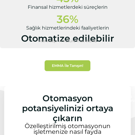
Finansal hizmetlerdeki süreçlerin
36
%
Sağlık hizmetlerindeki faaliyetlerin
Otomatize edilebilir
*McKinsey: “A Future That Works”
EMMA İle Tanışın!
Otomasyon
Şimdi
Randevu
Alın
potansiyelinizi ortaya
çıkarın
Özelleştirilmiş otomasyonun
işletmenize nasıl fayda