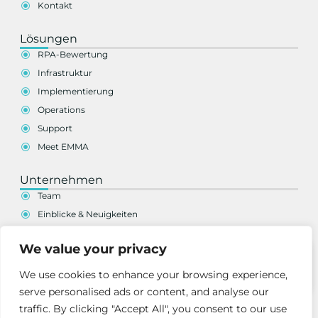
Kontakt
Lösungen
RPA-Bewertung
Infrastruktur
Implementierung
Operations
Support
Meet EMMA
Unternehmen
Team
Einblicke & Neuigkeiten
Karriere
We value your privacy
Globale Präsenz
Blog
Demo
We use cookies to enhance your browsing experience,
anfordern
Live Demo anfordern
serve personalised ads or content, and analyse our
traffic. By clicking "Accept All", you consent to our use