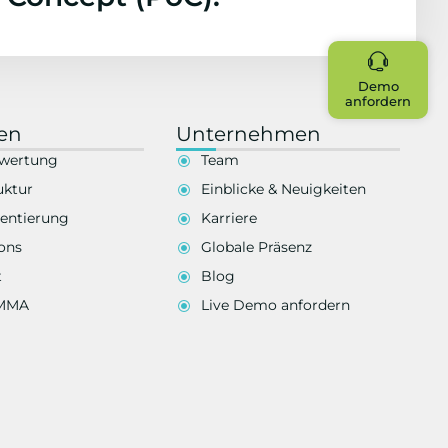
Demo
anfordern
en
Unternehmen
wertung
Team
uktur
Einblicke & Neuigkeiten
entierung
Karriere
ons
Globale Präsenz
t
Blog
EMMA
Live Demo anfordern